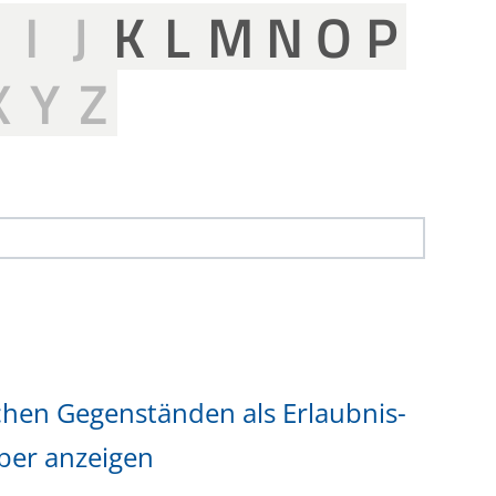
H
I
J
K
L
M
N
O
P
X
Y
Z
hen Gegenständen als Erlaubnis-
ber anzeigen