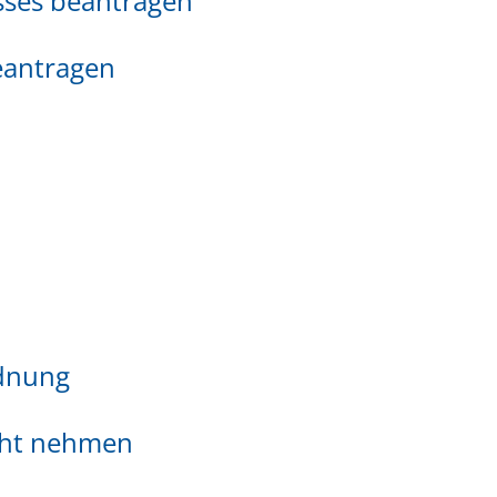
sses beantragen
beantragen
dnung
icht nehmen