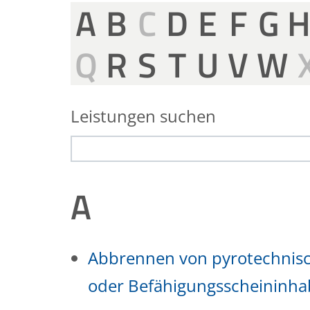
A
B
C
D
E
F
G
Q
R
S
T
U
V
W
Leistungen suchen
A
Abbrennen von pyrotechnisc
oder Befähigungsscheininha