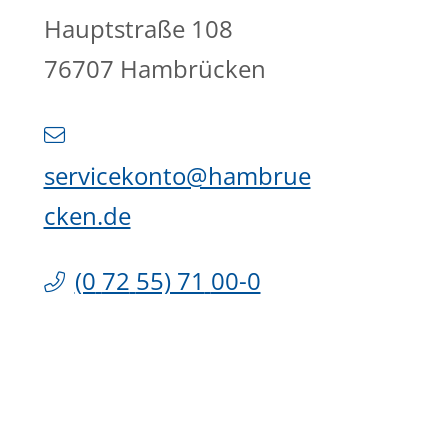
Hauptstraße 108
76707
Hambrücken
servicekonto@hambrue
cken.de
(0
72
55) 71
00-0