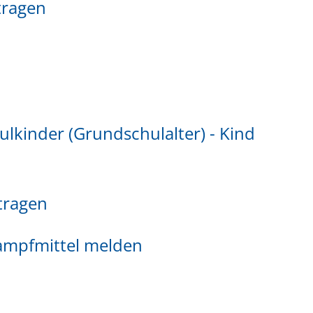
tragen
lkinder (Grundschulalter) - Kind
tragen
mpfmittel melden