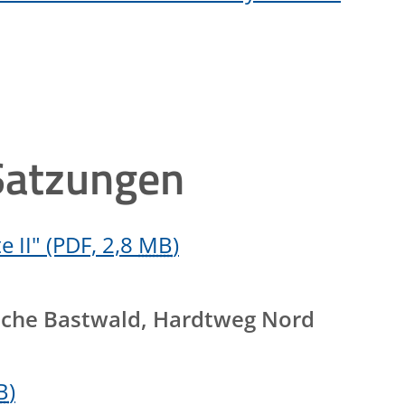
Satzungen
 II"
(PDF, 2,8
MB
)
reiche Bastwald, Hardtweg Nord
B
)