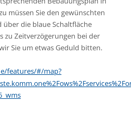
entsprechenden Bebauungsplan in
erzu müssen Sie den gewünschten
über die blaue Schaltfläche
es zu Zeitverzögerungen bei der
ir Sie um etwas Geduld bitten.
ne/features/#/map?
nste.komm.one%2Fows%2Fservices%2For
e6_wms