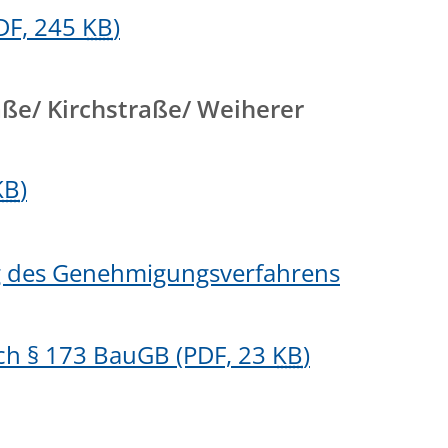
DF, 245
KB
)
ße/ Kirchstraße/ Weiherer
KB
)
g des Genehmigungsverfahrens
ch § 173 BauGB
(PDF, 23
KB
)