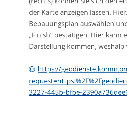
(rechts) können Sie sich den 
der Karte anzeigen lassen. Hi
Bebauungsplan auswählen und 
„Finish“ bestätigen. Hier kann 
Darstellung kommen, weshalb w
https://geodienste.komm.o
request=https:%2F%2Fgeodie
3227-445b-bfbe-2390a736de