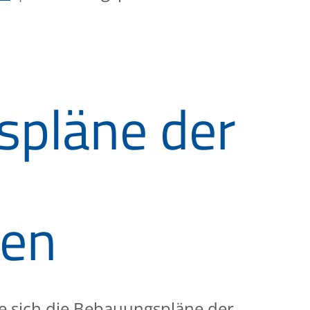
pläne der
en
e sich die Bebauungspläne der