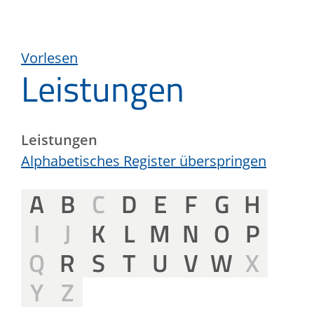
Vorlesen
Leistungen
Leistungen
Alphabetisches Register überspringen
A
B
C
D
E
F
G
H
I
J
K
L
M
N
O
P
Q
R
S
T
U
V
W
X
Y
Z