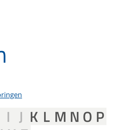
n
pringen
H
I
J
K
L
M
N
O
P