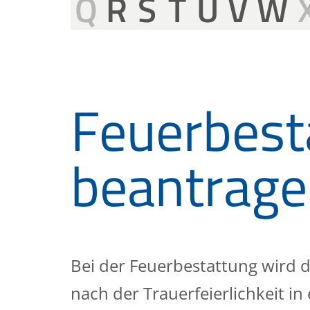
Q
R
S
T
U
V
W
Feuerbest
beantrag
Bei der Feuerbestattung wird d
nach der Trauerfeierlichkeit in