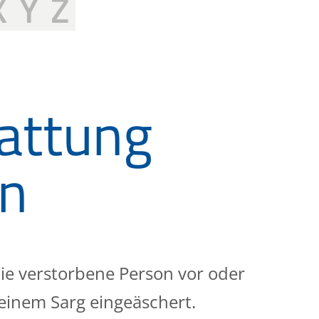
X
Y
Z
attung
en
ie verstorbene Person vor oder
 einem Sarg eingeäschert.