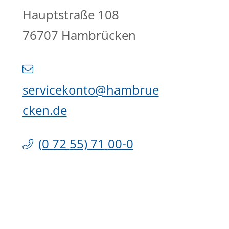
Hauptstraße 108
76707
Hambrücken
servicekonto@hambrue
cken.de
(0
72
55) 71
00-0