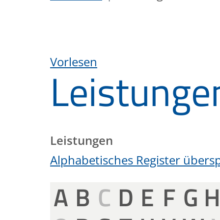
Vorlesen
Leistunge
Leistungen
Alphabetisches Register übers
A
B
C
D
E
F
G