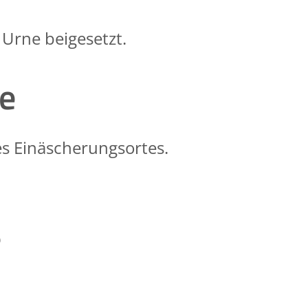
 Urne beigesetzt.
le
s Einäscherungsortes.
s