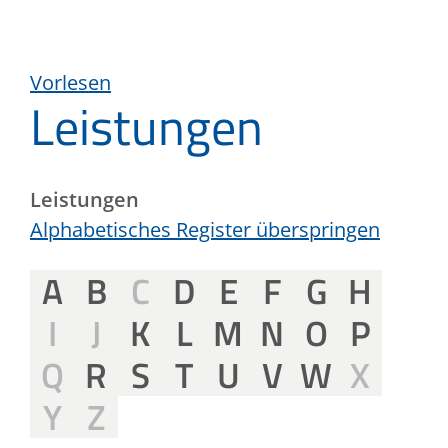
Vorlesen
Leistungen
Leistungen
Alphabetisches Register überspringen
A
B
C
D
E
F
G
H
I
J
K
L
M
N
O
P
Q
R
S
T
U
V
W
X
Y
Z