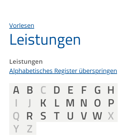
Vorlesen
Leistungen
Leistungen
Alphabetisches Register überspringen
A
B
C
D
E
F
G
H
I
J
K
L
M
N
O
P
Q
R
S
T
U
V
W
X
Y
Z