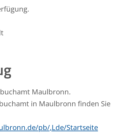
erfügung.
t
ug
ndbuchamt Maulbronn.
buchamt in Maulbronn finden Sie
lbronn.de/pb/,Lde/Startseite