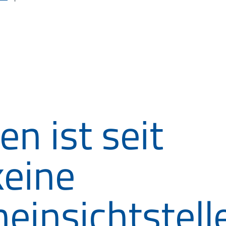
n ist seit
keine
einsichtstell