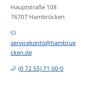
Hauptstraße 108
76707
Hambrücken
servicekonto@hambrue
cken.de
(0
72
55) 71
00-0