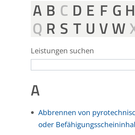
A
B
C
D
E
F
G
Q
R
S
T
U
V
W
Leistungen suchen
A
Abbrennen von pyrotechnisc
oder Befähigungsscheininha