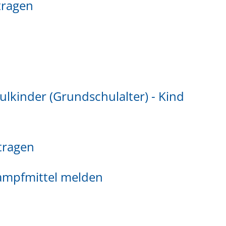
tragen
lkinder (Grundschulalter) - Kind
tragen
mpfmittel melden