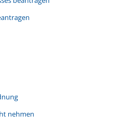
sses beantragen
beantragen
dnung
icht nehmen