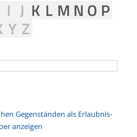
H
I
J
K
L
M
N
O
P
X
Y
Z
hen Gegenständen als Erlaubnis-
ber anzeigen