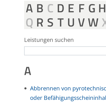
A
B
C
D
E
F
G
Q
R
S
T
U
V
W
Leistungen suchen
A
Abbrennen von pyrotechnisc
oder Befähigungsscheininha