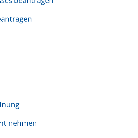
sses beantragen
beantragen
dnung
icht nehmen