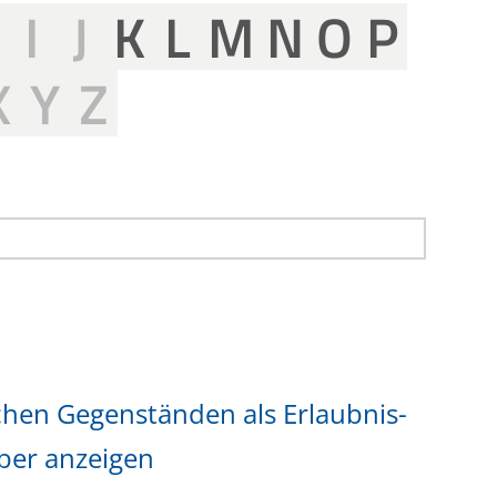
H
I
J
K
L
M
N
O
P
X
Y
Z
hen Gegenständen als Erlaubnis-
ber anzeigen