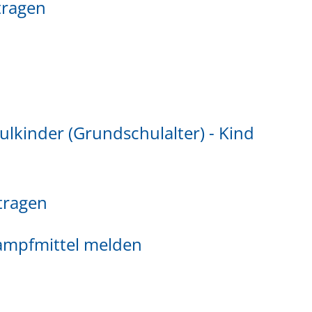
tragen
lkinder (Grundschulalter) - Kind
tragen
mpfmittel melden