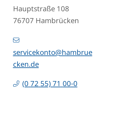
Hauptstraße 108
76707
Hambrücken
servicekonto@hambrue
cken.de
(0
72
55) 71
00-0