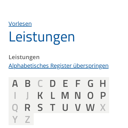
Vorlesen
Leistungen
Leistungen
Alphabetisches Register überspringen
A
B
C
D
E
F
G
H
I
J
K
L
M
N
O
P
Q
R
S
T
U
V
W
X
Y
Z