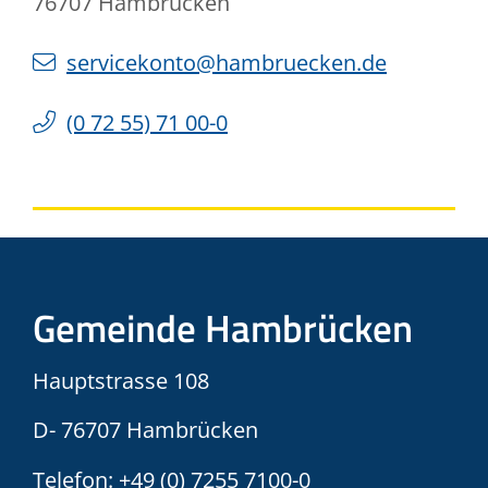
76707
Hambrücken
servicekonto@hambruecken.de
(0
72
55) 71
00-0
Gemeinde Hambrücken
Hauptstrasse 108
D- 76707 Hambrücken
Telefon:
+49 (0) 7255 7100-0