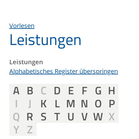
Vorlesen
Leistungen
Leistungen
Alphabetisches Register überspringen
A
B
C
D
E
F
G
H
I
J
K
L
M
N
O
P
Q
R
S
T
U
V
W
X
Y
Z