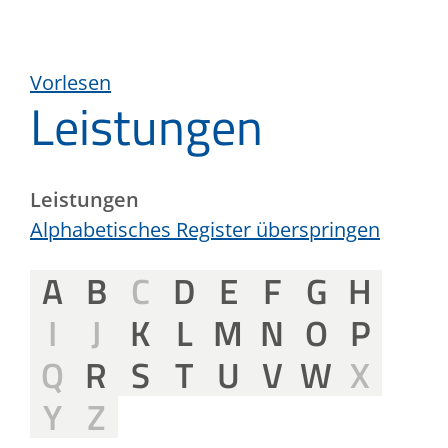
Vorlesen
Leistungen
Leistungen
Alphabetisches Register überspringen
A
B
C
D
E
F
G
H
I
J
K
L
M
N
O
P
Q
R
S
T
U
V
W
X
Y
Z