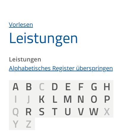
Vorlesen
Leistungen
Leistungen
Alphabetisches Register überspringen
A
B
C
D
E
F
G
H
I
J
K
L
M
N
O
P
Q
R
S
T
U
V
W
X
Y
Z