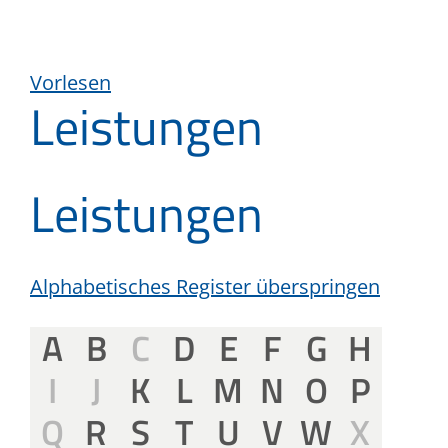
Vorlesen
Leistungen
Leistungen
Alphabetisches Register überspringen
A
B
C
D
E
F
G
H
I
J
K
L
M
N
O
P
Q
R
S
T
U
V
W
X