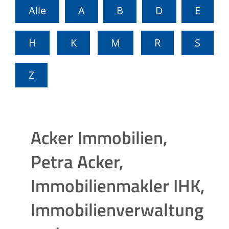
Alle
A
B
D
E
H
K
M
R
S
Z
Acker Immobilien,
Petra Acker,
Immobilienmakler IHK,
Immobilienverwaltung