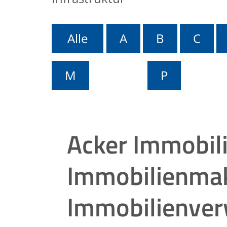
Alle
A
B
C
M
P
Acker Immobili
Immobilienmak
Immobilienver