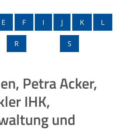
E
F
I
J
K
L
R
S
en, Petra Acker,
ler IHK,
waltung und