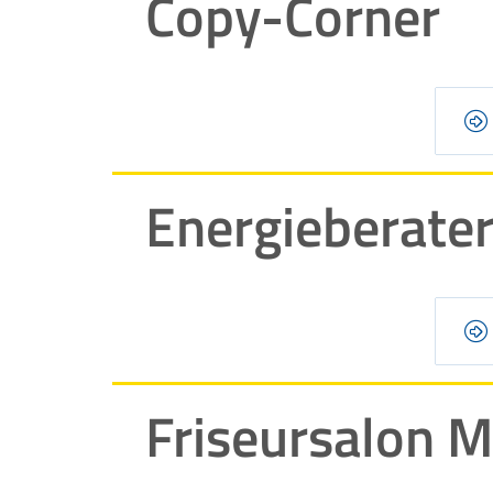
Copy-Corner
Energieberat
Friseursalon M