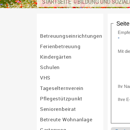
STARTSEITE
BILDUNG UND SOZIAL
Seit
Empfe
Betreuungseinrichtungen
*
Ferienbetreuung
Mit d
Kindergärten
Schulen
VHS
Ihr N
Tageselternverein
Pflegestützpunkt
Ihre E
Seniorenbeirat
Betreute Wohnanlage
Gartenweg