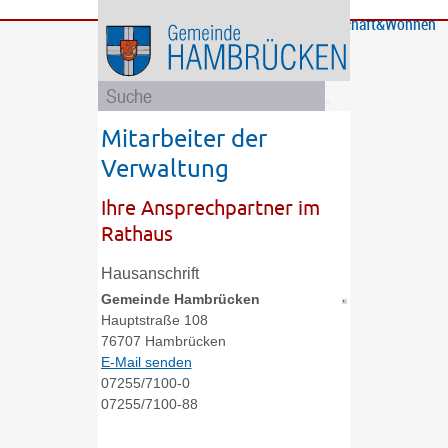
Bürgerservice
Gemeinde
Bildung
Rathaus
Freizeit
Wirtschaft&Wohnen
und
und
Soziales
Politik
Mitarbeiter der
Verwaltung
Ihre Ansprechpartner im
Rathaus
Hausanschrift
Gemeinde Hambrücken
Hauptstraße 108
76707
Hambrücken
E-Mail senden
07255/7100-0
07255/7100-88