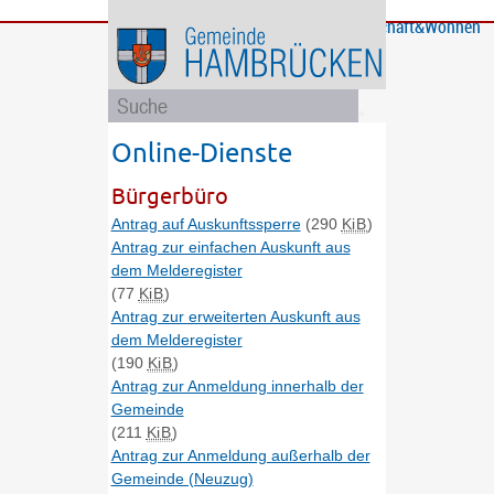
Bürgerservice
Gemeinde
Bildung
Rathaus
Freizeit
Wirtschaft&Wohnen
und
und
Soziales
Politik
Online-Dienste
Bürgerbüro
Antrag auf Auskunftssperre
(290
KiB
)
Antrag zur einfachen Auskunft aus
dem Melderegister
(77
KiB
)
Antrag zur erweiterten Auskunft aus
dem Melderegister
(190
KiB
)
Antrag zur Anmeldung innerhalb der
Gemeinde
(211
KiB
)
Antrag zur Anmeldung außerhalb der
Gemeinde (Neuzug)