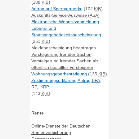
(188
KiB
)
Antrag auf Sperrvermerke
(102
KiB
)
Auskunfts-Service-Ausweise (ASA)
Elektronische Wohnsitzanmeldung
Lebens- und
Staatsangehörigkeitsbescheinigung
(251
KiB
)
Meldebescheinigung beantragen
Versteigerung fremder Sachen
Versteigerung fremder Sachen als
öffentlich bestellter Versteigerer
Wohnungsgeberbestätigung
(135
KiB
)
Zustimmungserklärung Antrag BPA,
RP, KRP.
(143
KiB
)
Rente
Online-Dienste der Deutschen
Rentenversicherung
Rentenrechner