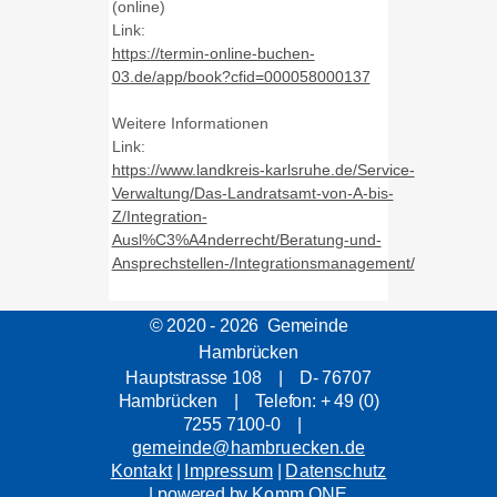
(online)
Link:
https://termin-online-buchen-
03.de/app/book?cfid=000058000137
Weitere Informationen
Link:
https://www.landkreis-karlsruhe.de/Service-
Verwaltung/Das-Landratsamt-von-A-bis-
Z/Integration-
Ausl%C3%A4nderrecht/Beratung-und-
Ansprechstellen-/Integrationsmanagement/
© 2020 - 2026 Gemeinde
Hambrücken
Hauptstrasse 108 | D- 76707
Hambrücken | Telefon: + 49 (0)
7255 7100-0 |
gemeinde@hambruecken.de
Kontakt
|
Impressum
|
Datenschutz
| powered by
Komm.ONE