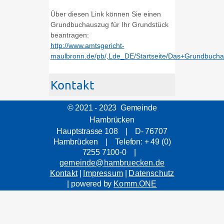
Über diesen Link können Sie einen
Grundbuchauszug für Ihr Grundstück
beantragen:
http://www.amtsgericht-
maulbronn.de/pb/,Lde_DE/Startseite/Das+Grundbuch
Kontakt
© 2021 - 2023 Gemeinde
Hambrücken
Hauptstrasse 108 | D- 76707
Hambrücken | Telefon: + 49 (0)
7255 7100-0 |
gemeinde@hambruecken.de
Kontakt
|
Impressum
|
Datenschutz
| powered by
Komm.ONE