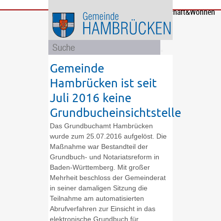
Bürgerservice
Gemeinde
Bildung
Rathaus
Freizeit
Wirtschaft&Wohnen
und
und
Soziales
Politik
Gemeinde
Hambrücken ist seit
Juli 2016 keine
Grundbucheinsichtstelle
Das Grundbuchamt Hambrücken
wurde zum 25.07.2016 aufgelöst. Die
Maßnahme war Bestandteil der
Grundbuch- und Notariatsreform in
Baden-Württemberg. Mit großer
Mehrheit beschloss der Gemeinderat
in seiner damaligen Sitzung die
Teilnahme am automatisierten
Abrufverfahren zur Einsicht in das
elektronische Grundbuch für