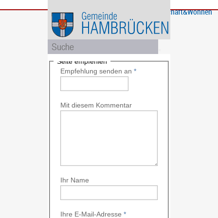
Bürgerservice
Gemeinde
Bildung
Rathaus
Freizeit
Wirtschaft&Wohnen
und
und
Soziales
Politik
Seite empfehlen
Empfehlung senden an
*
Mit diesem Kommentar
Ihr Name
Ihre E-Mail-Adresse
*