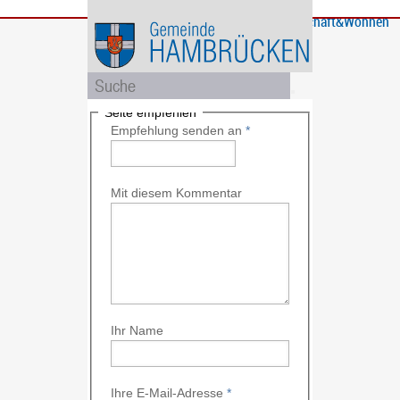
Bürgerservice
Gemeinde
Bildung
Rathaus
Freizeit
Wirtschaft&Wohnen
und
und
Soziales
Politik
Seite empfehlen
Empfehlung senden an
*
Mit diesem Kommentar
Ihr Name
Ihre E-Mail-Adresse
*