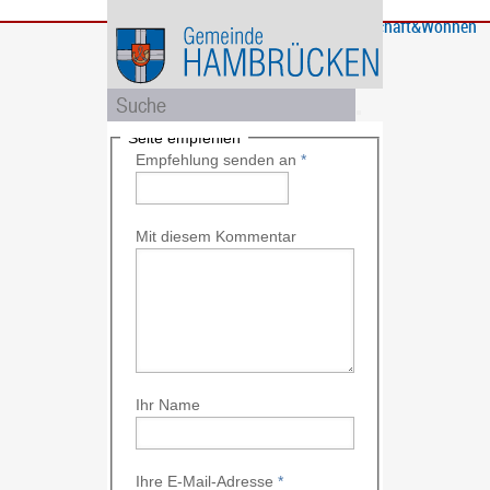
Bürgerservice
Gemeinde
Bildung
Rathaus
Freizeit
Wirtschaft&Wohnen
und
und
Soziales
Politik
Seite empfehlen
Empfehlung senden an
*
Mit diesem Kommentar
Ihr Name
Ihre E-Mail-Adresse
*