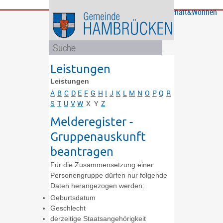
Bürgerservice
Gemeinde
Bildung
Rathaus
Freizeit
Wirtschaft&Wohnen
und
und
Soziales
Politik
Leistungen
Leistungen
A
B
C
D
E
F
G
H
I
J
K
L
M
N
O
P
Q
R
S
T
U
V
W
X
Y
Z
Melderegister -
Gruppenauskunft
beantragen
Für die Zusammensetzung einer
Personengruppe dürfen nur folgende
Daten herangezogen werden:
Geburtsdatum
Geschlecht
derzeitige Staatsangehörigkeit