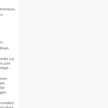
hemmnisse,
zu
n.
Ihnen
enter zur
ben zum
nbart
Ihrem
nen
Sie
egen,
schreiten.
bschluss