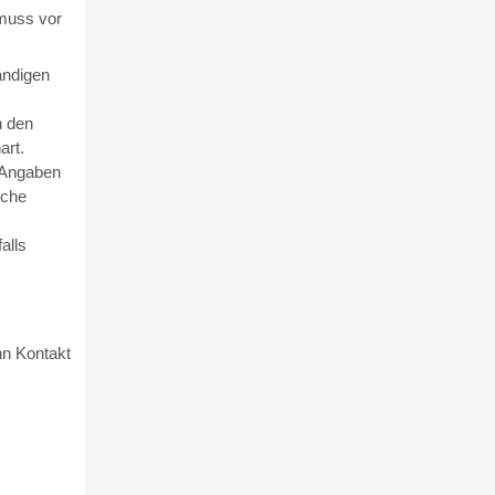
 muss vor
ändigen
n den
art.
 Angaben
lche
alls
nn Kontakt