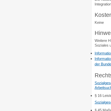
Integratio
Koste
Keine
Hinwe
Weitere H
Soziales u
Informati
Informati
der Bunde
Recht
Sozialges
Arbeitsuc
§ 16 Leis
Sozialgese
§ 45 Maßn