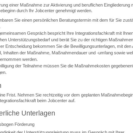
rung einer Maßnahme zur Aktivierung und beruflichen Eingliederung
eginn durch Ihr Jobcenter genehmigt werden.
einbaren Sie einen persönlichen Beratungstermin mit dem für Sie zust
.
gemeinsamen Gespräch bespricht Ihre Integrationsfachkraft mit Ihne
ichen Unterstützungsbedarf und berät Sie zu der richtigen Maßnahmen
iver Entscheidung bekommen Sie die Bewilligungsunterlagen, mit den
iel, Inhalten der Maßnahme, Maßnahmendauer und -umfang sowie we
bernommen werden.
lligung der Teilnahme müssen Sie die Maßnahmekosten gegebenenf
gen.
n
eine Frist. Nehmen Sie rechtzeitig vor dem geplanten Maßnahmebegi
ntegrationsfachkraft beim Jobcenter auf.
erliche Unterlagen
sbogen Förderung
ndigkeit der Unterstützungsleistung muss im Gespräch mit Ihrer