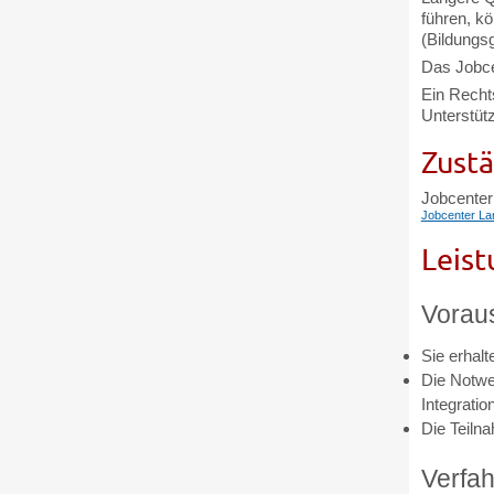
führen, k
(Bildungs
Das Jobce
Ein Recht
Unterstütz
Zustä
Jobcenter
Jobcenter La
Leist
Vorau
Sie erhal
Die Notwe
Integratio
Die Teiln
Verfah