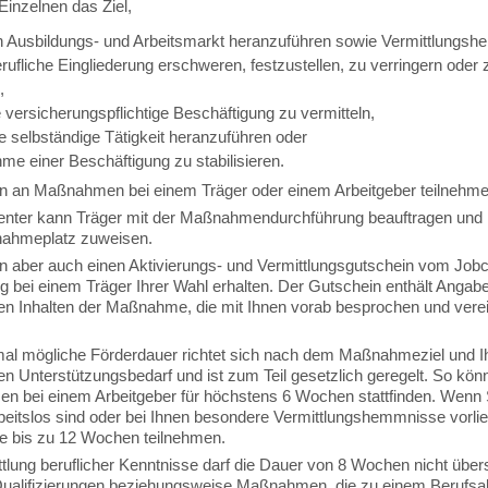
Einzelnen das Ziel,
n Ausbildungs- und Arbeitsmarkt heranzuführen sowie Vermittlungs
erufliche Eingliederung erschweren, festzustellen, zu verringern oder 
,
 versicherungspflichtige Beschäftigung zu vermitteln,
e selbständige Tätigkeit heranzuführen oder
me einer Beschäftigung zu stabilisieren.
n an Maßnahmen bei einem Träger oder einem Arbeitgeber teilnehme
nter kann Träger mit der Maßnahmendurchführung beauftragen und 
lnahmeplatz zuweisen.
n aber auch einen Aktivierungs- und Vermittlungsgutschein vom Jobc
 bei einem Träger Ihrer Wahl erhalten. Der Gutschein enthält Anga
den Inhalten der Maßnahme, die mit Ihnen vorab besprochen und verei
al mögliche Förderdauer richtet sich nach dem Maßnahmeziel und 
len Unterstützungsbedarf und ist zum Teil gesetzlich geregelt. So kön
 bei einem Arbeitgeber für höchstens 6 Wochen stattfinden. Wenn 
rbeitslos sind oder bei Ihnen besondere Vermittlungshemmnisse vorli
e bis zu 12 Wochen teilnehmen.
tlung beruflicher Kenntnisse darf die Dauer von 8 Wochen nicht über
ualifizierungen beziehungsweise Maßnahmen, die zu einem Berufsa