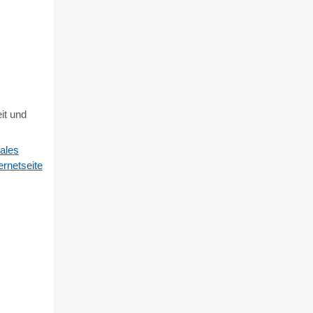
it und
ales
ernetseite