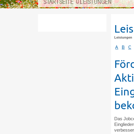
STARTSEITE
LEISTUNGEN
Lei
Leistungen
A
B
C
För
Akt
Ein
be
Das Jobce
Eingliede
verbesser