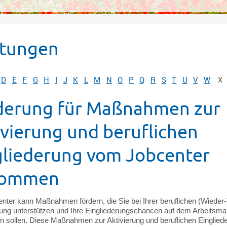
stungen
D
E
F
G
H
I
J
K
L
M
N
O
P
Q
R
S
T
U
V
W
X
derung für Maßnahmen zur
ivierung und beruflichen
gliederung vom Jobcenter
kommen
nter kann Maßnahmen fördern, die Sie bei Ihrer beruflichen (Wieder-
rung unterstützen und Ihre Eingliederungschancen auf dem Arbeitsma
n sollen. Diese Maßnahmen zur Aktivierung und beruflichen Einglied