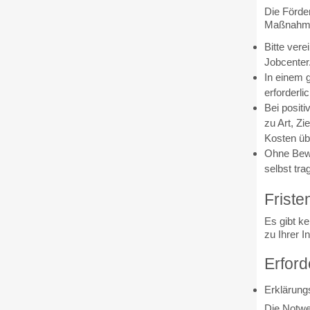
Die Förde
Maßnahmeb
Bitte ver
Jobcenter
In einem 
erforderl
Bei posit
zu Art, Z
Kosten ü
Ohne Bewi
selbst tra
Friste
Es gibt k
zu Ihrer I
Erford
Erklärung
Die Notwe