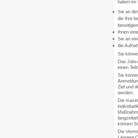
haben im 
Sie an de
die Ihre b
beseitigen
Ihnen eine
Sie an ein
die Aufnah
Sie könne
Das Jobce
einen Tei
Sie könne
Anmeldung
Ziel und 
werden.
Die maxim
individuel
Maßnahmen
langzeita
können Si
Die Vermit
Längere Q