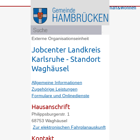
Bürgerservice
Gemeinde
Bildung
Rathaus
Freizeit
Wirtschaft&Wohnen
und
und
Soziales
Politik
Externe Organisationseinheit
Jobcenter Landkreis
Karlsruhe - Standort
Waghäusel
Allgemeine Informationen
Zugehörige Leistungen
Formulare und Onlinedienste
Hausanschrift
Philippsburgerstr. 1
68753
Waghäusel
Zur elektronischen Fahrplanauskunft
Kontakt