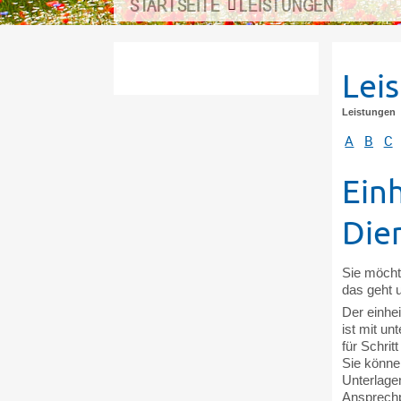
STARTSEITE
LEISTUNGEN
Lei
Leistungen
A
B
C
Ein
Dien
Sie möcht
das geht 
Der einhei
ist mit un
für Schrit
Sie könne
Unterlagen
Ansprechp