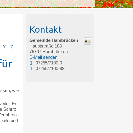
Kontakt
Gemeinde Hambrücken
Hauptstraße 108
Y
Z
76707
Hambrücken
E-Mail senden
für
07255/7100-0
07255/7100-88
issen, wie
eiter. Er
e Schritt
Verfahren.
ckeln und