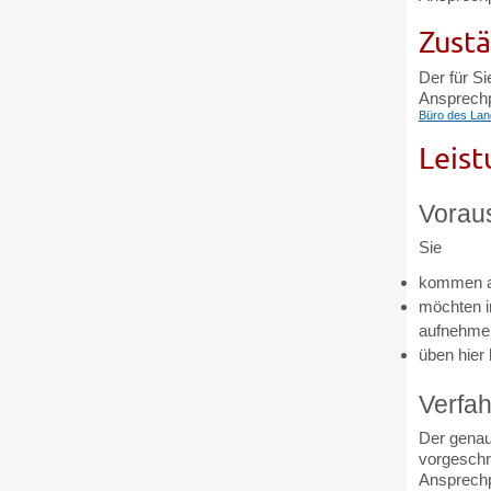
Zustä
Der für Si
Ansprech
Büro des Lan
Leist
Vorau
Sie
kommen au
möchten i
aufnehme
üben hier
Verfah
Der genaue
vorgeschri
Ansprechp