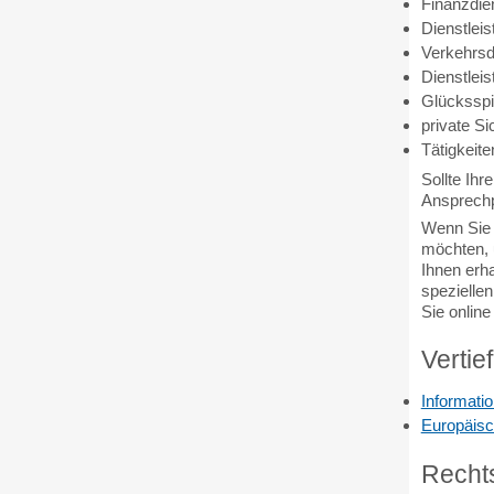
Finanzdie
Dienstlei
Verkehrsd
Dienstlei
Glücksspi
private Si
Tätigkeit
Sollte Ihr
Ansprechp
Wenn Sie 
möchten, 
Ihnen erha
spezielle
Sie online
Vertie
Informati
Europäisch
Recht