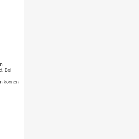
en
d. Bei
en können