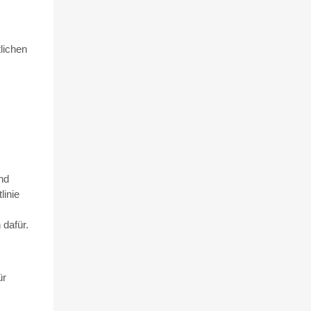
tlichen
nd
linie
 dafür.
ür