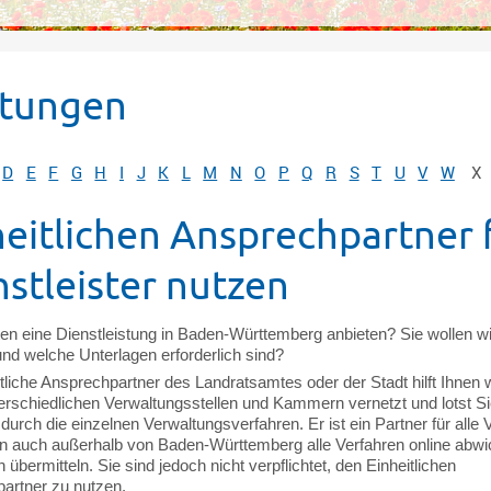
stungen
D
E
F
G
H
I
J
K
L
M
N
O
P
Q
R
S
T
U
V
W
X
heitlichen Ansprechpartner 
stleister nutzen
en eine Dienstleistung in Baden-Württemberg anbieten? Sie wollen w
und welche Unterlagen erforderlich sind?
tliche Ansprechpartner des Landratsamtes oder der Stadt hilft Ihnen w
terschiedlichen Verwaltungsstellen und Kammern vernetzt und lotst Si
t durch die einzelnen Verwaltungsverfahren. Er ist ein Partner für alle 
n auch außerhalb von Baden-Württemberg alle Verfahren online abwi
 übermitteln. Sie sind jedoch nicht verpflichtet, den Einheitlichen
artner zu nutzen.