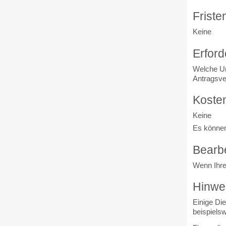
Friste
Keine
Erford
Welche Un
Antragsve
Koste
Keine
Es können
Bearb
Wenn Ihre 
Hinwe
Einige Di
beispielsw