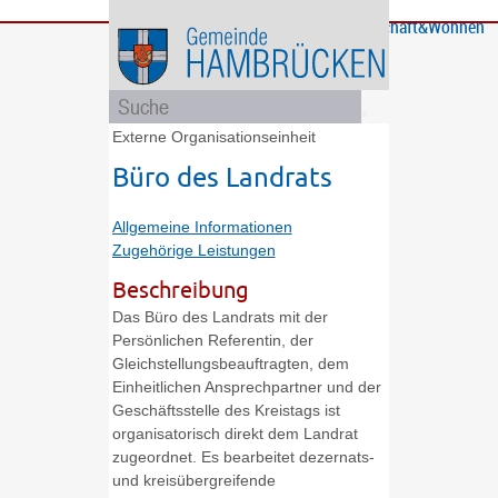
Bürgerservice
Gemeinde
Bildung
Rathaus
Freizeit
Wirtschaft&Wohnen
und
und
Soziales
Politik
Externe Organisationseinheit
Büro des Landrats
Allgemeine Informationen
Zugehörige Leistungen
Beschreibung
Das Büro des Landrats mit der
Persönlichen Referentin, der
Gleichstellungsbeauftragten, dem
Einheitlichen Ansprechpartner und der
Geschäftsstelle des Kreistags ist
organisatorisch direkt dem Landrat
zugeordnet. Es bearbeitet dezernats-
und kreisübergreifende