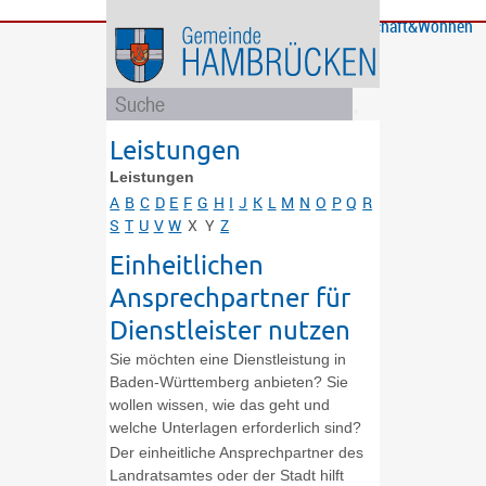
Bürgerservice
Gemeinde
Bildung
Rathaus
Freizeit
Wirtschaft&Wohnen
und
und
Soziales
Politik
Leistungen
Leistungen
A
B
C
D
E
F
G
H
I
J
K
L
M
N
O
P
Q
R
S
T
U
V
W
X
Y
Z
Einheitlichen
Ansprechpartner für
Dienstleister nutzen
Sie möchten eine Dienstleistung in
Baden-Württemberg anbieten? Sie
wollen wissen, wie das geht und
welche Unterlagen erforderlich sind?
Der einheitliche Ansprechpartner des
Landratsamtes oder der Stadt hilft