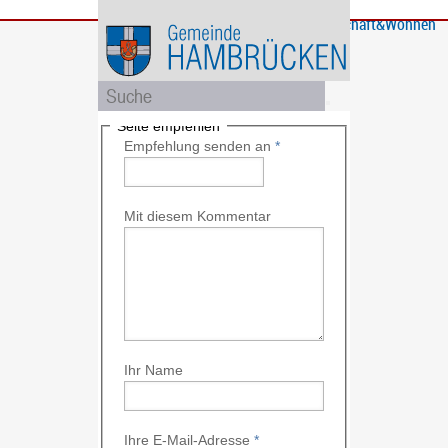
Bürgerservice
Gemeinde
Bildung
Rathaus
Freizeit
Wirtschaft&Wohnen
und
und
Soziales
Politik
Seite empfehlen
Empfehlung senden an
*
Mit diesem Kommentar
Ihr Name
Ihre E-Mail-Adresse
*