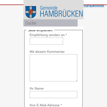
Bürgerservice
Gemeinde
Bildung
Rathaus
Freizeit
Wirtschaft&Wohnen
und
und
Soziales
Politik
Seite empfehlen
Empfehlung senden an
*
Mit diesem Kommentar
Ihr Name
Ihre E-Mail-Adresse
*