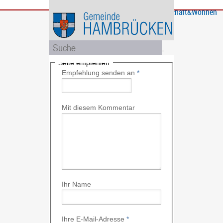
Bürgerservice
Gemeinde
Bildung
Rathaus
Freizeit
Wirtschaft&Wohnen
und
und
Soziales
Politik
Seite empfehlen
Empfehlung senden an
*
Mit diesem Kommentar
Ihr Name
Ihre E-Mail-Adresse
*