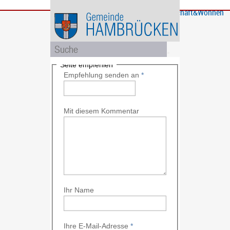
Bürgerservice
Gemeinde
Bildung
Rathaus
Freizeit
Wirtschaft&Wohnen
und
und
Soziales
Politik
Seite empfehlen
Empfehlung senden an
*
Mit diesem Kommentar
Ihr Name
Ihre E-Mail-Adresse
*