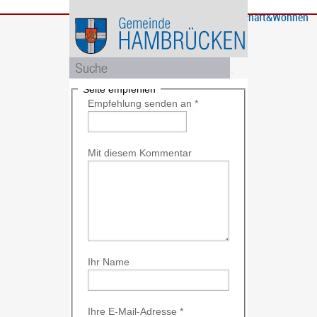
Bürgerservice
Gemeinde
Bildung
Rathaus
Freizeit
Wirtschaft&Wohnen
und
und
Soziales
Politik
Seite empfehlen
Empfehlung senden an
*
Mit diesem Kommentar
Ihr Name
Ihre E-Mail-Adresse
*