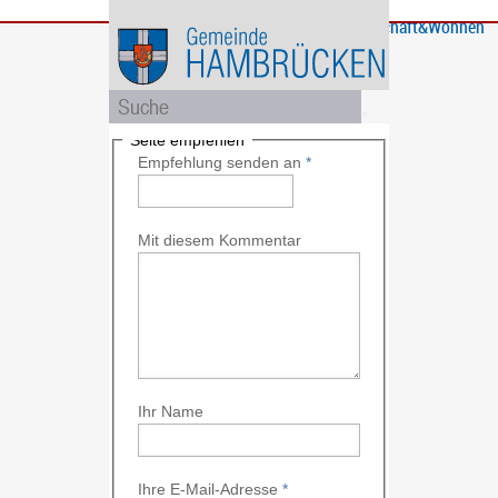
Bürgerservice
Gemeinde
Bildung
Rathaus
Freizeit
Wirtschaft&Wohnen
und
und
Soziales
Politik
Seite empfehlen
Empfehlung senden an
*
Mit diesem Kommentar
Ihr Name
Ihre E-Mail-Adresse
*