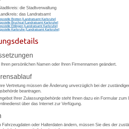
Stadtkreis: die Stadtverwaltung
 Landkreis: das Landratsamt
sstelle Bretten [Landratsamt Karlsruhe]
sstelle Bruchsal [Landratsamt Karlsruhe]
sstelle Ettlingen [Landratsamt Karlsruhe]
sstelle Karlsruhe [Landratsamt Karlsruhe]
ungsdetails
ssetzungen
 Ihren persönlichen Namen oder Ihren Firmennamen geändert.
rensablauf
Ihre Vertretung müssen die Änderung unverzüglich bei der zuständige
sbehörde beantragen.
ngebot Ihrer Zulassungsbehörde steht Ihnen dazu ein Formular zum
nlinedienst über das Internet zur Verfügung.
n
 Fahrzeugdaten oder Halterdaten ändern, müssen Sie dies der zust