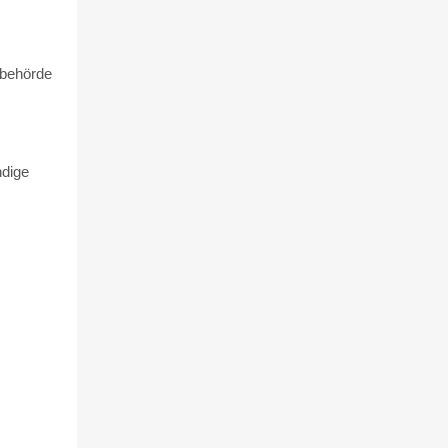
sbehörde
ndige