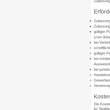
Zulassung
Erford
Zulassung
Zulassungs
gültiger 
(zum Beis
bei Vertre
schriftlic
gültiger 
bei minde
Ausweisdo
bei jurist
Handelsre
Gewerbea
Vereinsre
Koste
Die Kost
im Straße