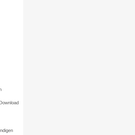
n
 Download
ändigen