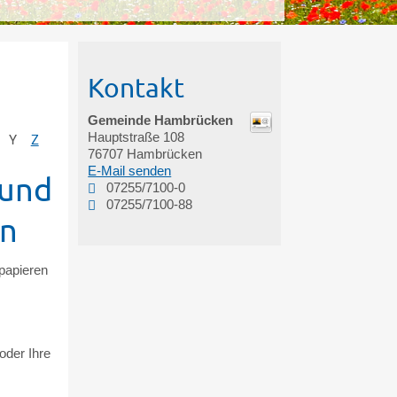
Kontakt
Gemeinde Hambrücken
Hauptstraße 108
Y
Z
76707
Hambrücken
E-Mail senden
 und
07255/7100-0
07255/7100-88
en
papieren
oder Ihre