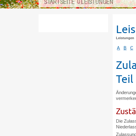
STARTSEITE
LEISTUNGEN
Lei
Leistungen
A
B
C
Zul
Tei
Änderunge
vermerken
Zustä
Die Zulas
Niederlas
Zulassung