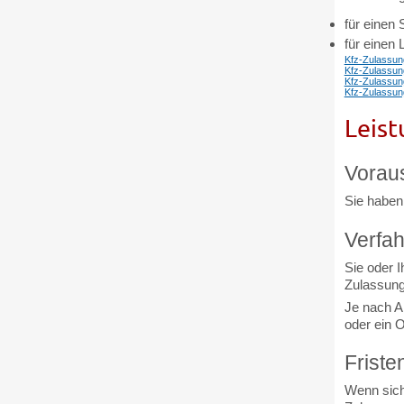
für einen 
für einen
Kfz-Zulassung
Kfz-Zulassung
Kfz-Zulassung
Kfz-Zulassung
Leist
Vorau
Sie haben
Verfah
Sie oder 
Zulassung
Je nach A
oder ein O
Friste
Wenn sich