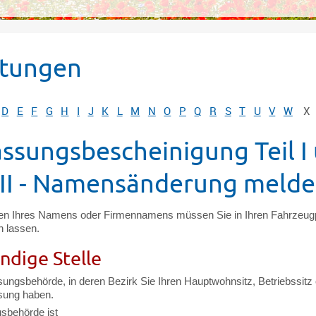
stungen
D
E
F
G
H
I
J
K
L
M
N
O
P
Q
R
S
T
U
V
W
X
assungsbescheinigung Teil I
l II - Namensänderung meld
n Ihres Namens oder Firmennamens müssen Sie in Ihren Fahrzeug
 lassen.
ndige Stelle
sungsbehörde, in deren Bezirk Sie Ihren Hauptwohnsitz, Betriebssitz 
sung haben.
sbehörde ist