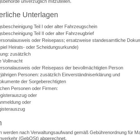
sbehörde unverzüglich mitzuteilen.
erliche Unterlagen
sbescheinigung Teil I oder alter Fahrzeugschein
bescheinigung Teil II oder alter Fahrzeugbrief
Personalausweis oder Reisepass; ersatzweise standesamtliche Doku
piel Heirats- oder Scheidungsurkunde)
tung: zusätzlich
he Vollmacht
Personalausweis oder Reisepass der bevollmächtigten Person
rjährigen Personen: zusätzlich Einverständniserklärung und
kumente der Sorgeberechtigten
ischen Personen oder Firmen:
gisterauszug oder
nmeldung oder
gisterauszug
n
en werden nach Verwaltungsaufwand gemäß Gebührenordnung für 
nverkehr (GebOSt) abgerechnet.