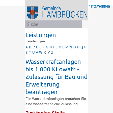
Bürgerservice
Gemeinde
Bildung
Rathaus
Freizeit
Wirtschaft&Wohnen
und
und
Soziales
Politik
Leistungen
Leistungen
A
B
C
D
E
F
G
H
I
J
K
L
M
N
O
P
Q
R
S
T
U
V
W
X
Y
Z
Wasserkraftanlagen
bis 1.000 Kilowatt -
Zulassung für Bau und
Erweiterung
beantragen
Für Wasserkraftanlagen brauchen Sie
eine wasserrechtliche Zulassung.
Zuständige Stelle