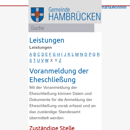
Bürgerservice
Gemeinde
Bildung
Rathaus
Freizeit
Wirtschaft&Wohnen
und
und
Soziales
Politik
Leistungen
Leistungen
A
B
C
D
E
F
G
H
I
J
K
L
M
N
O
P
Q
R
S
T
U
V
W
X
Y
Z
Voranmeldung der
Eheschließung
Mit der Voranmeldung der
Eheschließung können Daten und
Dokumente für die Anmeldung der
Eheschließung vorab erfasst und an
das zuständige Standesamt
übermittelt werden.
Zuständige Stelle