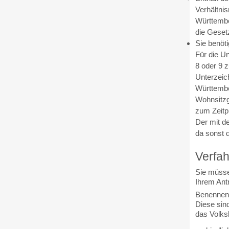
Verhältni
Württembe
die Gese
Sie benöt
Für die U
8 oder 9 
Unterzeic
Württembe
Wohnsitzg
zum
Zeit
Der mit d
da sonst 
Verfah
Sie müsse
Ihrem Ant
Benennen 
Diese sin
das Volks