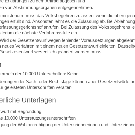
che Erklärungen zu dem Antrag abgeben und
gen von Abstimmungsorganen entgegennehmen.
ministerium muss das Volksbegehren zulassen, wenn die oben gena
gen erfüllt sind. Ansonsten lehnt es die Zulassung ab.
Bei Ablehnun
erfassungsgerichtshof anrufen. Bei Zulassung des Volksbegehrens lei
sterium die nächste Verfahrensstufe ein.
Wird der Gesetzentwurf wegen fehlender Voraussetzungen abgelehn
n neues Verfahren mit einem neuen Gesetzentwurf einleiten. Dasselbe 
Gesetzesentwurf wesentlich geändert werden muss.
n
ammeln der 10.000 Unterschriften: Keine
erungen der Sach- oder Rechtslage können aber Gesetzentwürfe un
ür geleisteten Unterschriften veralten.
erliche Unterlagen
wurf mit Begründung
s 10.000 Unterstützungsunterschriften
gung der Wahlberechtigung der Unterzeichnerinnen und Unterzeichne