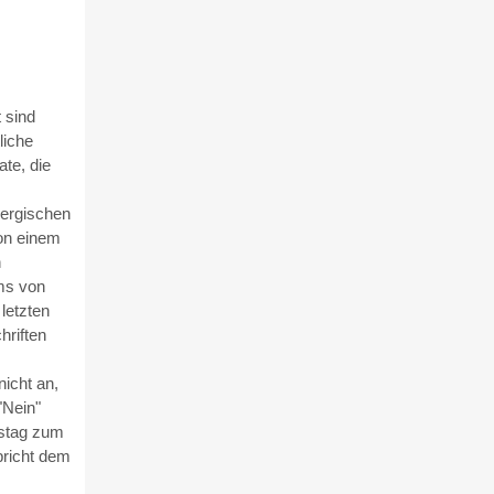
 sind
liche
te, die
ergischen
von einem
n
ms von
letzten
hriften
icht an,
"Nein"
gstag zum
pricht dem