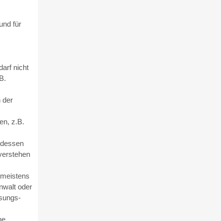
und für
arf nicht
B.
 der
n, z.B.
 dessen
verstehen
 meistens
nwalt oder
ssungs-
ne