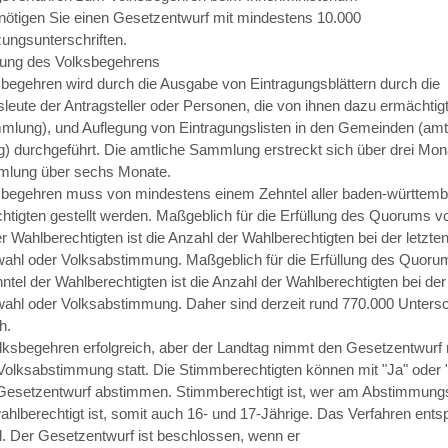
enötigen Sie einen Gesetzentwurf mit mindestens 10.000
zungsunterschriften.
ung des Volksbegehrens
begehren wird durch die Ausgabe von Eintragungsblättern durch die
leute der Antragsteller oder Personen, die von ihnen dazu ermächtigt
mmlung), und Auflegung von Eintragungslisten in den Gemeinden (amt
 durchgeführt. Die amtliche Sammlung erstreckt sich über drei Mona
mlung über sechs Monate.
begehren muss von mindestens einem Zehntel aller baden-württemb
htigten gestellt werden. Maßgeblich für die Erfüllung des Quorums 
r Wahlberechtigten ist die Anzahl der Wahlberechtigten bei der letzte
ahl oder Volksabstimmung. Maßgeblich für die Erfüllung des Quoru
tel der Wahlberechtigten ist die Anzahl der Wahlberechtigten bei der 
ahl oder Volksabstimmung. Daher sind derzeit rund 770.000 Untersc
h.
olksbegehren erfolgreich, aber der Landtag nimmt den Gesetzentwurf n
e Volksabstimmung statt. Die Stimmberechtigten können mit "Ja" oder 
Gesetzentwurf abstimmen. Stimmberechtigt ist, wer am Abstimmun
ahlberechtigt ist, somit auch 16- und 17-Jährige. Das Verfahren ents
l. Der Gesetzentwurf ist beschlossen, wenn er