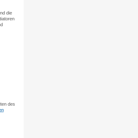
nd die
tiatoren
nd
iten des
en