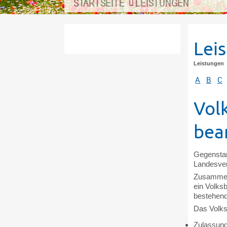
STARTSEITE
LEISTUNGEN
Lei
Leistungen
A
B
C
Vol
bea
Gegenstan
Landesver
Zusammen 
ein Volksb
bestehende
Das Volksg
Zulassung