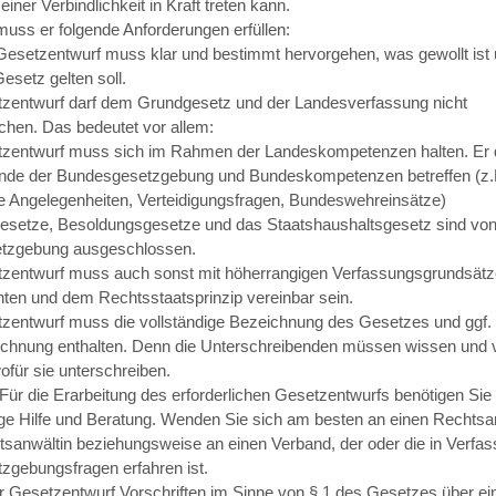
einer Verbindlichkeit in Kraft treten kann.
 muss er folgende Anforderungen erfüllen:
esetzentwurf muss klar und bestimmt hervorgehen, was gewollt ist 
esetz gelten soll.
zentwurf darf dem Grundgesetz und der Landesverfassung nicht
chen. Das bedeutet vor allem:
zentwurf muss sich im Rahmen der Landeskompetenzen halten. Er d
de der Bundesgesetzgebung und Bundeskompetenzen betreffen (z.
e Angelegenheiten, Verteidigungsfragen, Bundeswehreinsätze)
setze, Besoldungsgesetze und das Staatshaushaltsgesetz sind von
tzgebung ausgeschlossen.
zentwurf muss auch sonst mit höherrangigen Verfassungsgrundsätze
ten und dem Rechtsstaatsprinzip vereinbar sein.
zentwurf muss die vollständige Bezeichnung des Gesetzes und ggf.
chnung enthalten. Denn die Unterschreibenden müssen wissen und 
ofür sie unterschreiben.
Für die Erarbeitung des erforderlichen Gesetzentwurfs benötigen Sie
ge Hilfe und Beratung. Wenden Sie sich am besten an einen Rechtsa
tsanwältin beziehungsweise an einen Verband, der oder die in Verfa
zgebungsfragen erfahren ist.
er Gesetzentwurf Vorschriften im Sinne von § 1 des Gesetzes über ei