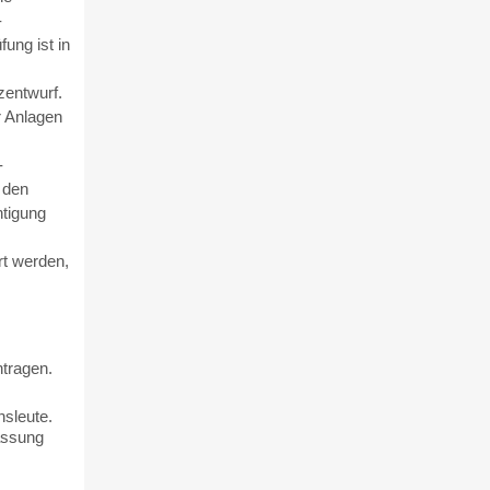
-
ung ist in
zentwurf.
r Anlagen
-
 den
tigung
rt werden,
tragen.
sleute.
assung