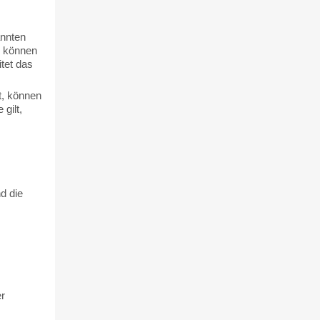
nnten
g können
tet das
t, können
gilt,
d die
r