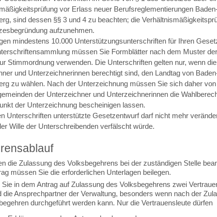
smäßigkeitsprüfung vor Erlass neuer Berufsreglementierungen Baden
rg, sind dessen §§ 3 und 4 zu beachten; die Verhältnismäßigkeitsprüf
tzesbegründung aufzunehmen.
igen mindestens 10.000 Unterstützungsunterschriften für Ihren Geset
nterschriftensammlung müssen Sie Formblätter nach dem Muster de
zur Stimmordnung verwenden. Die Unterschriften gelten nur, wenn die
hner und Unterzeichnerinnen berechtigt sind, den Landtag von Baden
rg zu wählen. Nach der Unterzeichnung müssen Sie sich daher von
emeinden der Unterzeichner und Unterzeichnerinnen die Wahlberech
punkt der Unterzeichnung bescheinigen lassen.
en Unterschriften unterstützte Gesetzentwurf darf nicht mehr verände
der Wille der Unterschreibenden verfälscht würde.
rensablauf
n die Zulassung des Volksbegehrens bei der zuständigen Stelle bean
rag müssen Sie die erforderlichen Unterlagen beilegen.
Sie in dem Antrag auf Zulassung des Volksbegehrens zwei Vertrauen
d die Ansprechpartner der Verwaltung, besonders wenn nach der Zul
begehren durchgeführt werden kann. Nur die Vertrauensleute dürfen