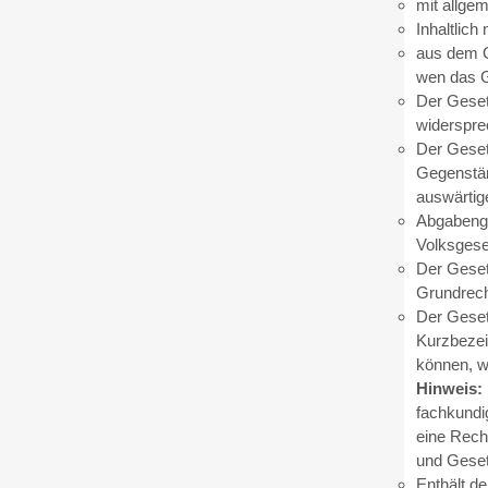
mit allgem
Inhaltlich
aus dem G
wen das G
Der Geset
widerspre
Der Geset
Gegenstän
auswärtig
Abgabenge
Volksgese
Der Geset
Grundrech
Der Geset
Kurzbezei
können, w
Hinweis:
fachkundi
eine Rech
und Geset
Enthält d