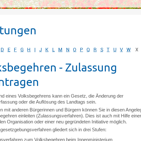
stungen
D
E
F
G
H
I
J
K
L
M
N
O
P
Q
R
S
T
U
V
W
X
ksbegehren - Zulassung
ntragen
d eines Volksbegehrens kann ein Gesetz, die Änderung der
fassung oder die Auflösung des Landtags sein.
mit anderen Bürgerinnen und Bürgern können Sie in diesen Angele
egehren einleiten (Zulassungsverfahren). Dies ist auch mit Hilfe eine
n Organisation oder einer neu gegründeten Initiative möglich.
esetzgebungsverfahren gliedert sich in drei Stufen:
sverfahren zum Volksbegehren beim Innenministerium