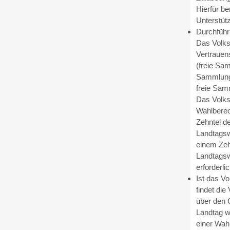
Hierfür b
Unterstüt
Durchführ
Das Volks
Vertrauens
(freie Sa
Sammlung)
freie Sam
Das Volks
Wahlberec
Zehntel de
Landtagsw
einem Zehn
Landtagsw
erforderlic
Ist das V
findet di
über den 
Landtag w
einer Wah