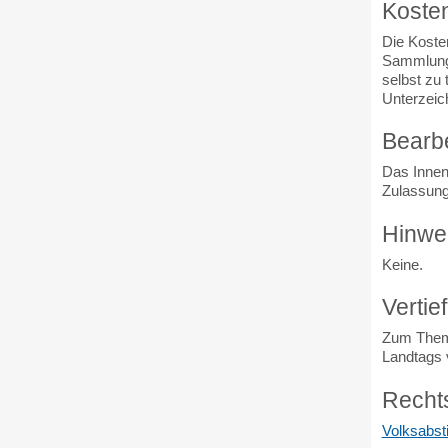
Koste
Die Koste
Sammlung d
selbst zu
Unterzeic
Bearb
Das Innen
Zulassung
Hinwe
Keine.
Vertie
Zum Thema
Landtags
Recht
Volksabs