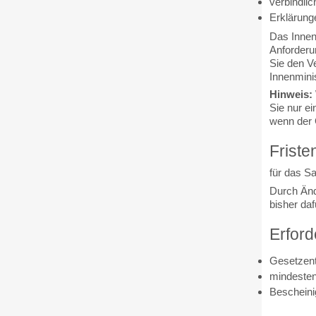
verbindli
Erklärun
Das Innen
Anforderun
Sie den V
Innenmini
Hinweis:
Sie nur ei
wenn der 
Friste
für das S
Durch Änd
bisher daf
Erford
Gesetzent
mindesten
Bescheini