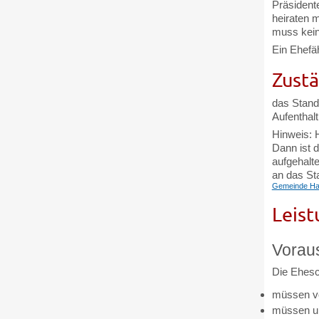
Präsident
heiraten m
muss kein
Ein Ehefäh
Zustä
das Stand
Aufenthal
Hinweis: 
Dann ist 
aufgehalt
an das St
Gemeinde H
Leist
Vorau
Die Ehesc
müssen vol
müssen un