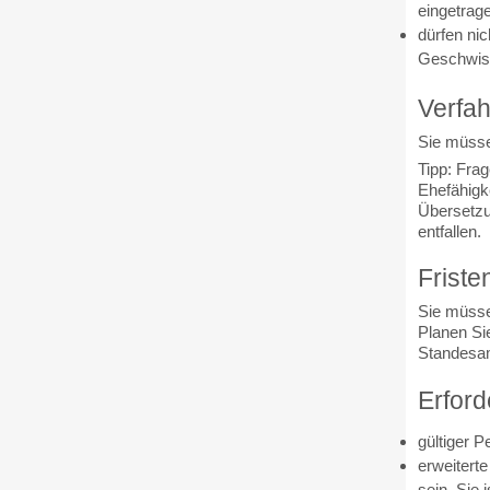
eingetrag
dürfen nic
Geschwist
Verfah
Sie müsse
Tipp: Fra
Ehefähigk
Übersetzun
entfallen.
Friste
Sie müsse
Planen Si
Standesam
Erford
gültiger 
erweitert
sein. Sie 