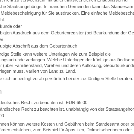
che Staatsangehörige. In manchen Gemeinden kann das Standesamt
e Meldebescheinigung für Sie ausdrucken. Eine einfache Meldebesch
ht.
kunde oder
ubigten Ausdruck aus dem Geburtenregister (bei Beurkundung der Ge
er
aubigte Abschrift aus dem Geburtenbuch
dige Stelle kann weitere Unterlagen wie zum Beispiel die
ungsurkunde verlangen. Welche Unterlagen der künftige ausländisch
r (über Familienstand, Vorehen und deren Auflösung, Geburtsurkund
rlegen muss, variiert von Land zu Land.
 sich unbedingt vorab persönlich bei der zuständigen Stelle beraten.
n
deutsches Recht zu beachten ist: EUR 65,00
ändisches Recht zu beachten ist, unabhängig von der Staatsangehöri
00
Ihnen können weitere Kosten und Gebühren beim Standesamt oder be
örden entstehen, zum Beispiel für Apostillen, Dolmetscherinnen oder