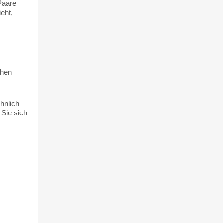
Paare
eht,
chen
hnlich
 Sie sich