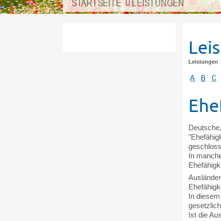
STARTSEITE
LEISTUNGEN
Lei
Leistungen
A
B
C
Ehe
Deutsche,
"Ehefähig
geschloss
In manche
Ehefähigk
Ausländer
Ehefähigk
In diesem
gesetzlic
Ist die A