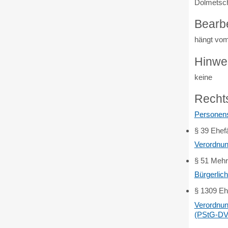
Dolmetsch
Bearb
hängt vom 
Hinwe
keine
Recht
Personens
§ 39 Ehef
Verordnun
§ 51 Mehr
Bürgerlic
§ 1309 Eh
Verordnun
(PStG-DV