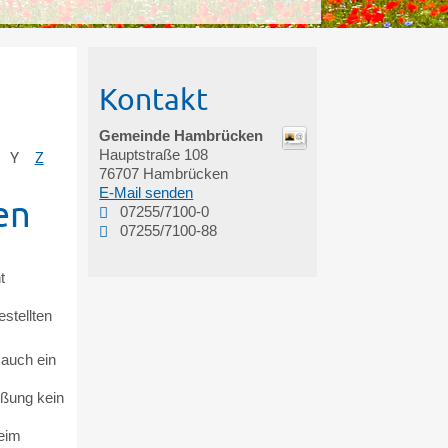
Kontakt
Gemeinde Hambrücken
Hauptstraße 108
Y
Z
76707
Hambrücken
E-Mail senden
en
07255/7100-0
07255/7100-88
t
stellten
 auch ein
eßung kein
beim