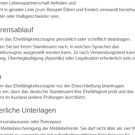
enen Lebenspartnerschaft befinden und
ht in gerader Linie (zum Beispiel Eltern und Kinder) verwandt bezie
er oder Halbgeschwister sein.
rensablauf
n das Ehefähigkeitszeugnis persönlich oder schriftlich beantragen.
gen Sie bei Ihrem Standesamt nach, in welchen Sprachen das
eitszeugnis ausgestellt werden kann. Je nach Verwendungsland kann
g, Überbeglaubigung (Apostille) oder Legalisation erforderlich sein 
n
n das Ehefähigkeitszeugnis vor der Eheschließung beantragen.
e ein, dass das deutsche Standesamt Ihre Ehefähigkeit prüft und das
t im Ausland weitere Prüfungen durchführt.
erliche Unterlagen
Personalausweis oder Reisepass
e Meldebescheinigung der Meldebehörde: Sie darf nicht älter als vier
ist nicht zu verwechseln mit aufenthaltsrechtlichen Erlaubnissen für