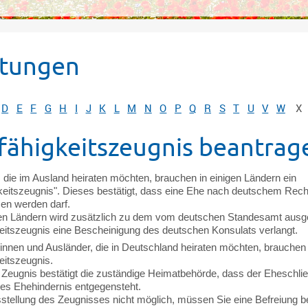
stungen
D
E
F
G
H
I
J
K
L
M
N
O
P
Q
R
S
T
U
V
W
X
fähigkeitszeugnis beantrag
 die im Ausland heiraten möchten, brauchen in einigen Ländern ein
keitszeugnis". Dieses bestätigt, dass eine Ehe nach deutschem Rech
en werden darf.
n Ländern wird zusätzlich zu dem vom deutschen Standesamt ausge
eitszeugnis eine Bescheinigung des deutschen Konsulats verlangt.
innen und Ausländer, die in Deutschland heiraten möchten, brauchen
eitszeugnis.
 Zeugnis bestätigt die zuständige Heimatbehörde, dass der Eheschli
hes Ehehindernis entgegensteht.
usstellung des Zeugnisses nicht möglich, müssen Sie eine Befreiung 