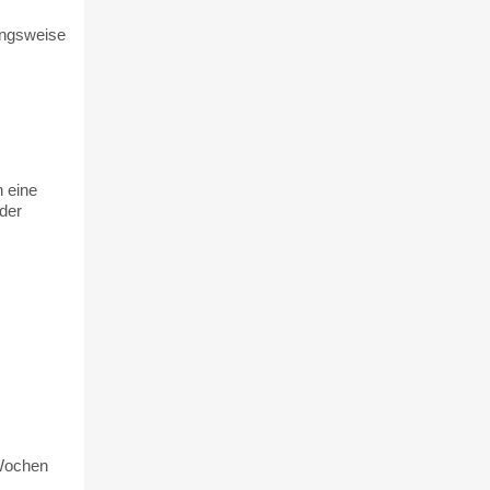
hungsweise
 eine
oder
 Wochen