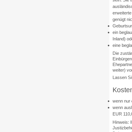
ausländis
erweitert
genügt nic
Geburtsur
ein begla
Inland) od
eine begl
Die zustän
Einbürger
Ehepartne
weiter) vo
Lassen Sie
Koste
wenn nur 
wenn ausl
EUR 110,
Hinweis: 
Justizbeh