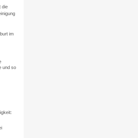
 die
einigung
burt im
e
e und so
gkeit:
i