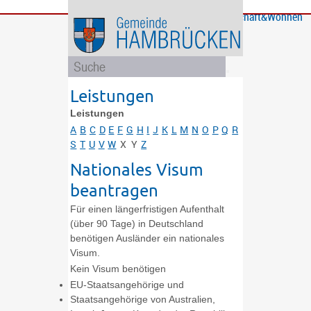
Bürgerservice
Gemeinde
Bildung
Rathaus
Freizeit
Wirtschaft&Wohnen
und
und
Soziales
Politik
Leistungen
Leistungen
A
B
C
D
E
F
G
H
I
J
K
L
M
N
O
P
Q
R
S
T
U
V
W
X
Y
Z
Nationales Visum
beantragen
Für einen längerfristigen Aufenthalt
(über 90 Tage) in Deutschland
benötigen Ausländer ein nationales
Visum.
Kein Visum benötigen
EU-Staatsangehörige und
Staatsangehörige von Australien,