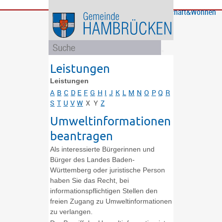
Bürgerservice
Gemeinde
Bildung
Rathaus
Freizeit
Wirtschaft&Wohnen
und
und
Soziales
Politik
Leistungen
Leistungen
A
B
C
D
E
F
G
H
I
J
K
L
M
N
O
P
Q
R
S
T
U
V
W
X
Y
Z
Umweltinformationen
beantragen
Als interessierte Bürgerinnen und
Bürger des Landes Baden-
Württemberg oder juristische Person
haben Sie das Recht, bei
informationspflichtigen Stellen den
freien Zugang zu Umweltinformationen
zu verlangen.