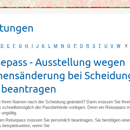
stungen
D
E
F
G
H
I
J
K
L
M
N
O
P
Q
R
S
T
U
V
W
X
sepass - Ausstellung wegen
ensänderung bei Scheidun
 beantragen
 Ihren Namen nach der Scheidung geändert? Dann müssen Sie Ihre
 schnellstmöglich der Passbehörde vorlegen. Denn ein Reisepass m
ungültig.
en Reisepass müssen Sie persönlich beantragen. Sie benötigen eine
 beispielsweise, wenn Sie