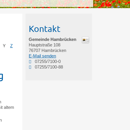
Kontakt
Gemeinde Hambrücken
Hauptstraße 108
Y
Z
76707
Hambrücken
E-Mail senden
07255/7100-0
07255/7100-88
g
n
it altem
n