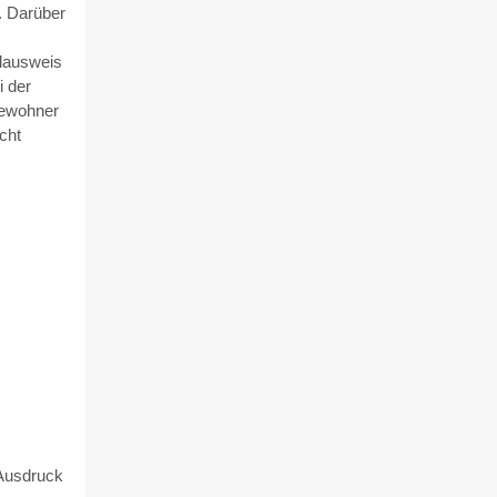
. Darüber
alausweis
i der
ewohner
cht
Ausdruck