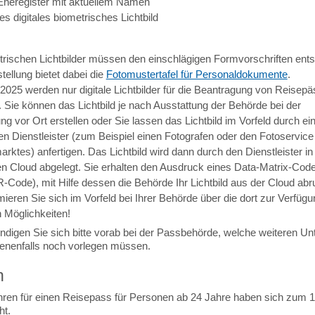
heregister mit aktuellem Namen
les digitales biometrisches Lichtbild
trischen Lichtbilder müssen den einschlägigen Formvorschriften ent
stellung bietet dabei die
Fotomustertafel für Personaldokumente
.
2025 werden nur digitale Lichtbilder für die Beantragung von Reisep
. Sie können das Lichtbild je nach Ausstattung der Behörde bei der
g vor Ort erstellen oder Sie lassen das Lichtbild im Vorfeld
durch ei
rten Dienstleister (zum Beispiel einen Fotografen oder den Fotoservice
arktes) anfertigen.
Das Lichtbild wird dann durch den Dienstleister in
en Cloud abgelegt.
Sie erhalten den Ausdruck eines Data-Matrix-Code
-Code), mit Hilfe dessen die Behörde Ihr Lichtbild aus der Cloud
abr
rmieren Sie sich im Vorfeld bei Ihrer Behörde über die dort zur Verfüg
 Möglichkeiten!
undigen Sie sich bitte vorab bei der Passbehörde, welche weiteren Un
enenfalls noch vorlegen müssen.
n
ren für einen Reisepass für Personen ab 24 Jahre haben sich zum 1
ht.