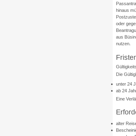
Passantra
hinaus mü
Postzuste
oder gege
Beantragu
aus Büsin
nutzen.
Friste
Gültigkeit
Die Gültig
unter 24 J
ab 24 Jahr
Eine Verl
Erford
alter Rei
Bescheini