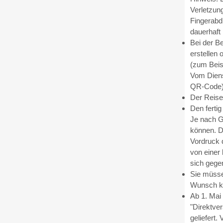
Verletzun
Fingerabd
dauerhaft
Bei der B
erstellen 
(zum Beis
Vom Diens
QR-Code), 
Der Reise
Den ferti
Je nach G
können. D
Vordruck 
von einer
sich gege
Sie müsse
Wunsch kö
Ab 1. Mai
"Direktve
geliefert.
V