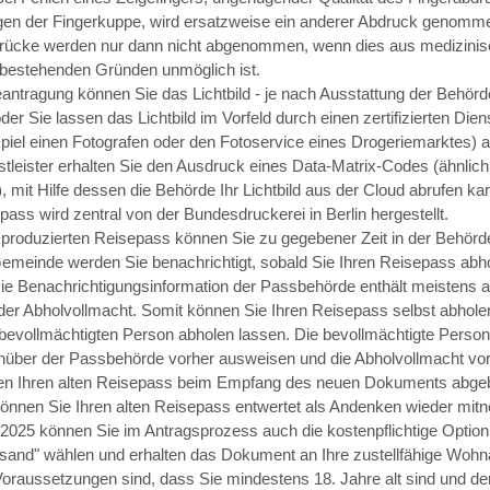
gen der Fingerkuppe, wird ersatzweise ein anderer Abdruck genomm
rücke werden nur dann nicht abgenommen, wenn dies aus medizinis
 bestehenden Gründen unmöglich ist.
eantragung können Sie
das Lichtbild - je nach Ausstattung der Behörd
oder Sie lassen das Lichtbild im Vorfeld durch einen zertifizierten Diens
piel einen Fotografen oder den Fotoservice eines Drogeriemarktes) an
tleister erhalten Sie den Ausdruck eines Data-Matrix-Codes (ähnlich
mit Hilfe dessen die Behörde Ihr Lichtbild aus der Cloud abrufen ka
pass wird
zentral von der Bundesdruckerei in Berlin hergestellt.
g produzierten Reisepass können Sie zu gegebener Zeit in der Behörd
emeinde werden Sie benachrichtigt, sobald Sie Ihren Reisepass abh
ie Benachrichtigungsinformation der Passbehörde enthält meistens 
der Abholvollmacht. Somit können Sie Ihren Reisepass selbst abholen
 bevollmächtigten Person abholen lassen. Die bevollmächtigte Perso
nüber der Passbehörde vorher ausweisen und die Abholvollmacht vor
n Ihren alten Reisepass beim Empfang des neuen Dokuments abgeb
nnen Sie Ihren alten Reisepass entwertet als Andenken wieder mit
 2025 können Sie im Antragsprozess auch die kostenpflichtige Option
rsand" wählen und erhalten das Dokument an Ihre zustellfähige Wohna
oraussetzungen sind, dass Sie mindestens 18. Jahre alt sind und de