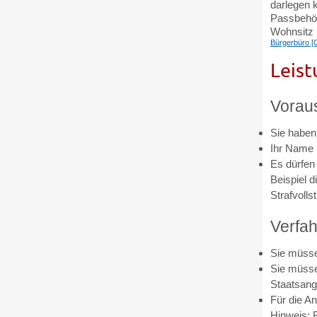
darlegen 
Passbehör
Wohnsitz 
Bürgerbüro 
Leist
Vorau
Sie haben
Ihr Name 
Es dürfen
Beispiel d
Strafvolls
Verfah
Sie müsse
Sie müsse
Staatsange
Für die An
Hinweis: 