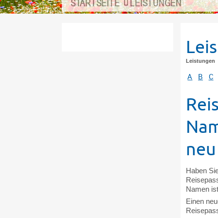
STARTSEITE
LEISTUNGEN
Lei
Leistungen
A
B
C
Rei
Nam
neu
Haben Sie
Reisepass
Namen ist 
Einen neu
Reisepass