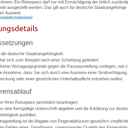
können. Ein Reisepass darf nur mit Ermächtigung der örtlich zuständ
de ausgestellt werden.
Das gilt auch für deutsche Staatsangehörige 
im Ausland.
[Gemeinde Hambrücken]
ungsdetails
ssetzungen
 die deutsche Staatsangehörigkeit.
hat sich zum Beispiel nach einer Scheidung geändert.
 keine Versagungsgründe gegen die Passausstellung vorliegen, wie 
ie Annahme, dass Sie sich durch eine Ausreise einer Strafverfolgung,
treckung oder einer gesetzlichen Unterhaltspflicht entziehen wollen.
rensablauf
n Ihren Reisepass persönlich beantragen.
n eine formgültige Unterschrift abgeben und die Erklärung zur deuts
hörigkeit ausfüllen.
tragstellung ist die Abgabe von Fingerabdrücken gesetzlich verpflicht
Bei Fehlen eines Zeigefingers, ungenügender Qualität des Fingerabdr