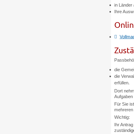
in Länder
Ihre Auswe
Onlin
Vollma
Zustä
Passbehör
die Gemei
die Verwa
erfüllen.
Dort nehm
Aufgaben 
Für Sie is
mehreren 
Wichtig:
Ihr Antrag
zuständig