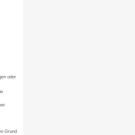
gen oder
ie
bei
gen Grund