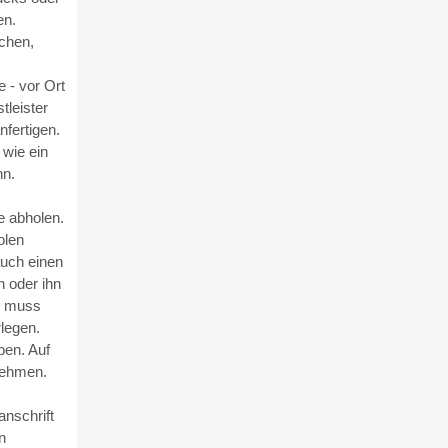
en.
chen,
e - vor Ort
tleister
fertigen.
 wie ein
nn.
e abholen.
olen
auch einen
 oder ihn
n muss
legen.
en. Auf
nehmen.
nschrift
n