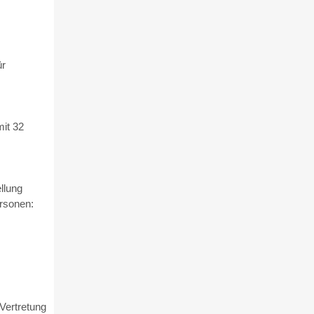
ür
it 32
llung
ersonen:
Vertretung