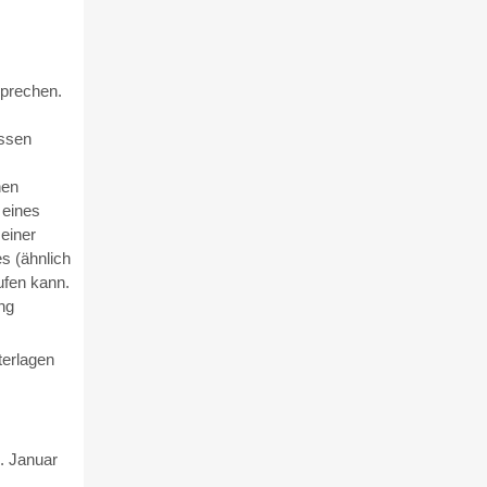
sprechen.
ässen
nen
 eines
 einer
s (ähnlich
ufen kann.
ung
terlagen
. Januar