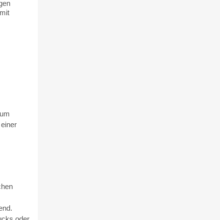
igen
mit
zum
 einer
chen
end.
ucks oder