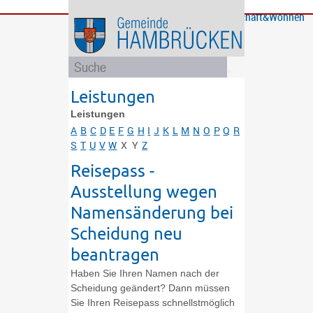
Bürgerservice
Gemeinde
Bildung
Rathaus
Freizeit
Wirtschaft&Wohnen
und
und
Soziales
Politik
Leistungen
Leistungen
A
B
C
D
E
F
G
H
I
J
K
L
M
N
O
P
Q
R
S
T
U
V
W
X
Y
Z
Reisepass -
Ausstellung wegen
Namensänderung bei
Scheidung neu
beantragen
Haben Sie Ihren Namen nach der
Scheidung geändert? Dann müssen
Sie Ihren Reisepass schnellstmöglich