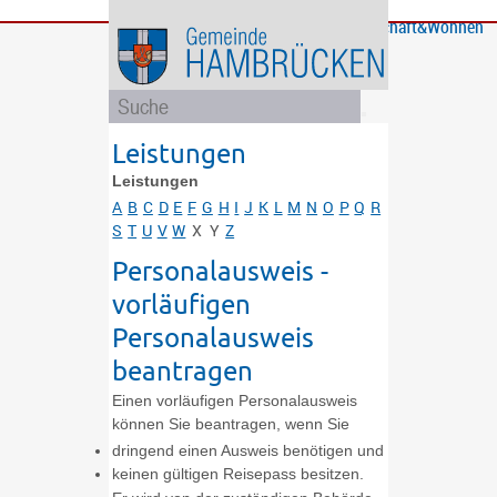
Bürgerservice
Gemeinde
Bildung
Rathaus
Freizeit
Wirtschaft&Wohnen
und
und
Soziales
Politik
Leistungen
Leistungen
A
B
C
D
E
F
G
H
I
J
K
L
M
N
O
P
Q
R
S
T
U
V
W
X
Y
Z
Personalausweis -
vorläufigen
Personalausweis
beantragen
Einen vorläufigen Personalausweis
können Sie beantragen, wenn Sie
dringend einen Ausweis benötigen und
keinen gültigen Reisepass besitzen.