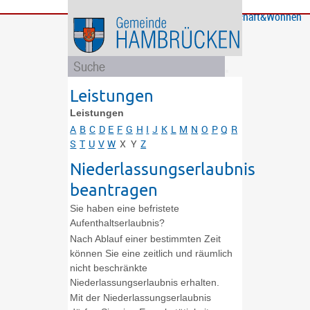
Bürgerservice
Gemeinde
Bildung
Rathaus
Freizeit
Wirtschaft&Wohnen
und
und
Soziales
Politik
Leistungen
Leistungen
A
B
C
D
E
F
G
H
I
J
K
L
M
N
O
P
Q
R
S
T
U
V
W
X
Y
Z
Niederlassungserlaubnis
beantragen
Sie haben eine befristete
Aufenthaltserlaubnis?
Nach Ablauf einer bestimmten Zeit
können Sie eine zeitlich und räumlich
nicht beschränkte
Niederlassungserlaubnis erhalten.
Mit der Niederlassungserlaubnis