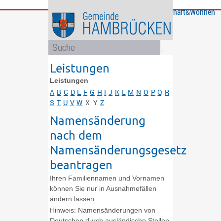
Bürgerservice
Gemeinde
Bildung
Rathaus
Freizeit
Wirtschaft&Wohnen
und
und
Soziales
Politik
Leistungen
Leistungen
A
B
C
D
E
F
G
H
I
J
K
L
M
N
O
P
Q
R
S
T
U
V
W
X
Y
Z
Namensänderung
nach dem
Namensänderungsgesetz
beantragen
Ihren Familiennamen und Vornamen
können Sie nur in Ausnahmefällen
ändern lassen.
Hinweis:
Namensänderungen von
Deutschen durch ausländische Stellen