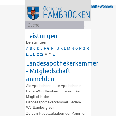
Bürgerservice
Gemeinde
Bildung
Rathaus
Freizeit
Wirtschaft&Wohnen
und
und
Soziales
Politik
Leistungen
Leistungen
A
B
C
D
E
F
G
H
I
J
K
L
M
N
O
P
Q
R
S
T
U
V
W
X
Y
Z
Landesapothekerkammer
- Mitgliedschaft
anmelden
Als Apothekerin oder Apotheker in
Baden-Württemberg müssen Sie
Mitglied in der
Landesapothekerkammer Baden-
Württemberg sein.
Zu den Hauptaufgaben der Kammer