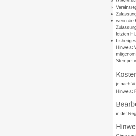
Gewerbea
Vereinsre
Zulassung
wenn die 
Zulassungs
letzten H
bisherige
Hinweis: 
mitgenomm
Stempelun
Koste
je nach V
Hinweis: F
Bearb
in der Reg
Hinwe
Ohne amtl