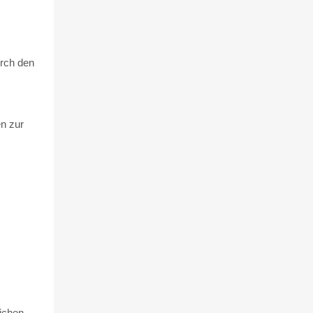
urch den
n zur
eichen