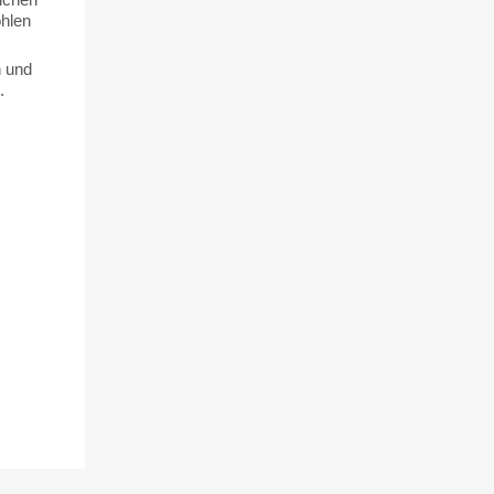
ohlen
n und
.