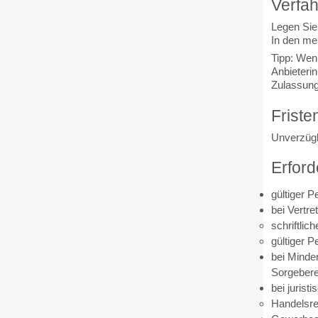
Verfah
Legen Sie
In den mei
Tipp:
Wenn 
Anbieteri
Zulassun
Friste
Unverzügl
Erford
gültiger 
bei Vertre
schriftlic
gültiger 
bei Minde
Sorgebere
bei juris
Handelsre