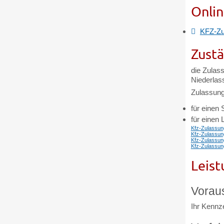
Onlin
KFZ-Zu
Zustä
die Zulass
Niederlas
Zulassung
für einen 
für einen
Kfz-Zulassung
Kfz-Zulassung
Kfz-Zulassung
Kfz-Zulassung
Leist
Vorau
Ihr Kennze