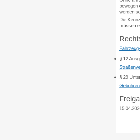
bewegen od
werden sol
Die Kennz
müssen en
Recht
Fahrzeug
§ 12 Ausg
Straßenve
§ 29 Unte
Gebühren
Freig
15.04.202