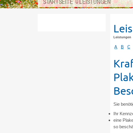
STARTSEITE
LEISTUNGEN
Lei
Leistungen
A
B
C
Kra
Plak
Bes
Sie benöt
Ihr Kennz
eine Plak
so beschäd