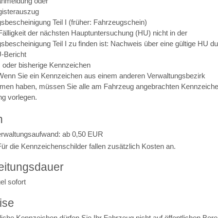
nmeldung oder
gisterauszug
sbescheinigung Teil I (früher: Fahrzeugschein)
Fälligkeit der nächsten Hauptuntersuchung (HU) nicht in der
bescheinigung Teil I zu finden ist: Nachweis über eine gültige HU d
U-Bericht
s oder bisherige Kennzeichen
Wenn Sie ein Kennzeichen aus einem anderen Verwaltungsbezirk
en haben, müssen Sie alle am Fahrzeug angebrachten Kennzeiche
g vorlegen.
n
erwaltungsaufwand: ab 0,50 EUR
ür die Kennzeichenschilder fallen zusätzlich Kosten an.
eitungsdauer
el sofort
ise
iche Kennzeichen dürfen Sie Ihr Fahrzeug nicht auf öffentlichen Ber