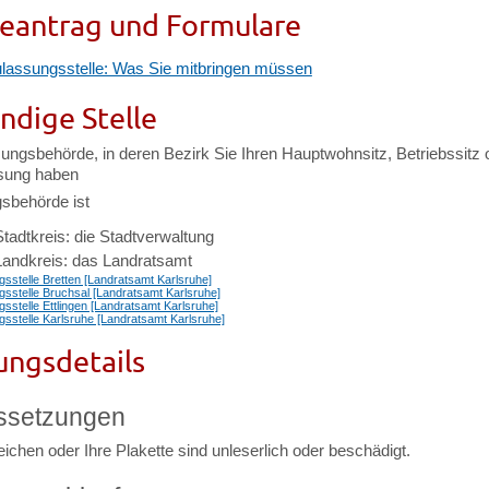
eantrag und Formulare
lassungsstelle: Was Sie mitbringen müssen
ndige Stelle
ungsbehörde, in deren Bezirk Sie Ihren Hauptwohnsitz, Betriebssitz 
sung haben
sbehörde ist
Stadtkreis: die Stadtverwaltung
 Landkreis: das Landratsamt
sstelle Bretten [Landratsamt Karlsruhe]
sstelle Bruchsal [Landratsamt Karlsruhe]
sstelle Ettlingen [Landratsamt Karlsruhe]
sstelle Karlsruhe [Landratsamt Karlsruhe]
ungsdetails
ssetzungen
ichen oder Ihre Plakette sind unleserlich oder beschädigt.