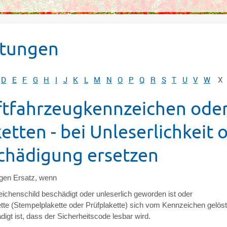
stungen
D
E
F
G
H
I
J
K
L
M
N
O
P
Q
R
S
T
U
V
W
X
ftfahrzeugkennzeichen ode
etten - bei Unleserlichkeit 
chädigung ersetzen
igen Ersatz, wenn
eichenschild beschädigt oder unleserlich geworden ist oder
ette
(Stempelplakette oder Prüfplakette)
sich vom Kennzeichen gelöst
igt ist, dass der Sicherheitscode lesbar wird.