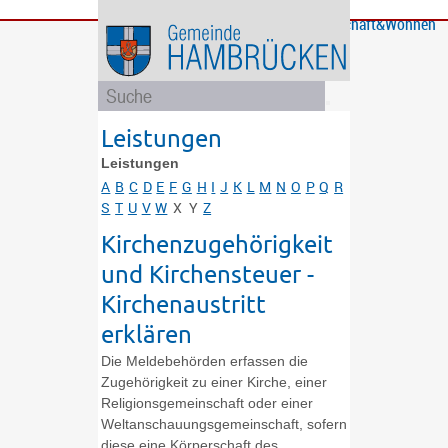
Bürgerservice
Gemeinde
Bildung
Rathaus
Freizeit
Wirtschaft&Wohnen
und
und
Soziales
Politik
Leistungen
Leistungen
A
B
C
D
E
F
G
H
I
J
K
L
M
N
O
P
Q
R
S
T
U
V
W
X
Y
Z
Kirchenzugehörigkeit
und Kirchensteuer -
Kirchenaustritt
erklären
Die Meldebehörden erfassen die
Zugehörigkeit zu einer Kirche, einer
Religionsgemeinschaft oder einer
Weltanschauungsgemeinschaft, sofern
diese eine Körperschaft des